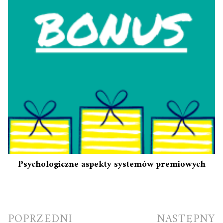
Psychologiczne aspekty systemów premiowych
Nawigacja
POPRZEDNI
NASTĘPNY