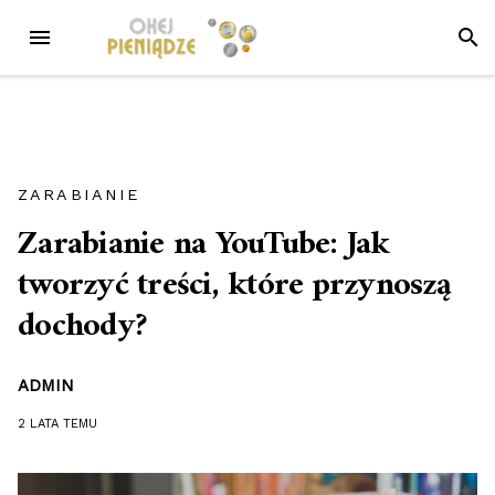
Przejdź
MENU
SZUK
do
treści
ZARABIANIE
Zarabianie na YouTube: Jak
tworzyć treści, które przynoszą
dochody?
ADMIN
2 LATA
TEMU