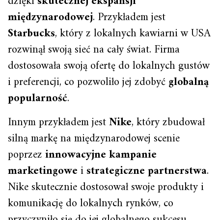
dzięki
skutecznej ekspansji
międzynarodowej
. Przykładem jest
Starbucks
, który z lokalnych kawiarni w USA
rozwinął swoją sieć na cały świat. Firma
dostosowała swoją ofertę do lokalnych gustów
i preferencji, co pozwoliło jej zdobyć
globalną
popularność
.
Innym przykładem jest
Nike
, który zbudował
silną markę na międzynarodowej scenie
poprzez
innowacyjne kampanie
marketingowe
i
strategiczne partnerstwa
.
Nike skutecznie dostosował swoje produkty i
komunikację do lokalnych rynków, co
przyczyniło się do jej globalnego sukcesu.