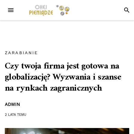
Przejdź
MENU
SZUK
do
treści
ZARABIANIE
Czy twoja firma jest gotowa na
globalizację? Wyzwania i szanse
na rynkach zagranicznych
ADMIN
2 LATA
TEMU