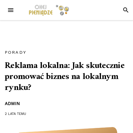
Przejdź
MENU
SZUK
do
treści
PORADY
Reklama lokalna: Jak skutecznie
promować biznes na lokalnym
rynku?
ADMIN
2 LATA
TEMU