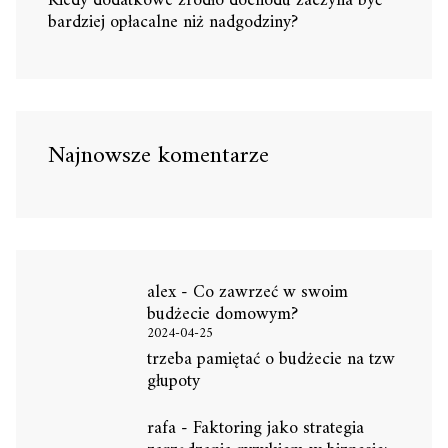
Kiedy dodatkowe źródło dochodu zaczyna być
bardziej opłacalne niż nadgodziny?
Najnowsze komentarze
alex
-
Co zawrzeć w swoim
budżecie domowym?
2024-04-25
trzeba pamiętać o budżecie na tzw
głupoty
rafa
-
Faktoring jako strategia