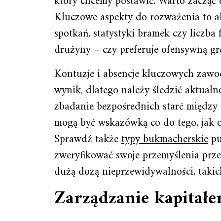
który chcemy postawić. Warto zacząć 
Kluczowe aspekty do rozważenia to ak
spotkań, statystyki bramek czy liczba
drużyny – czy preferuje ofensywną grę
Kontuzje i absencje kluczowych zaw
wynik, dlatego należy śledzić aktualno
zbadanie bezpośrednich starć między
mogą być wskazówką co do tego, jak ob
Sprawdź także
typy bukmacherskie
pu
zweryfikować swoje przemyślenia prz
dużą dozą nieprzewidywalności, takich
Zarządzanie kapitał