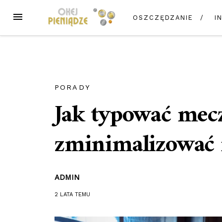
Przejdź
MENU
OSZCZĘDZANIE
I
do
treści
PORADY
Jak typować mecz
zminimalizować r
ADMIN
2 LATA
TEMU