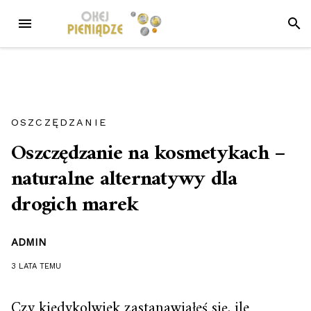
Przejdź
MENU
SZUK
do
treści
OSZCZĘDZANIE
Oszczędzanie na kosmetykach –
naturalne alternatywy dla
drogich marek
ADMIN
3 LATA
TEMU
Czy kiedykolwiek zastanawiałeś się, ile