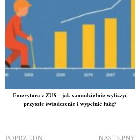
Emerytura z ZUS – jak samodzielnie wyliczyć
przyszłe świadczenie i wypełnić lukę?
Nawigacja
POPRZEDNI
NASTĘPNY