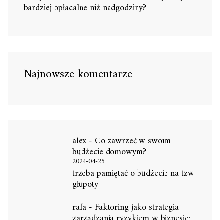
bardziej opłacalne niż nadgodziny?
Najnowsze komentarze
alex
-
Co zawrzeć w swoim
budżecie domowym?
2024-04-25
trzeba pamiętać o budżecie na tzw
głupoty
rafa
-
Faktoring jako strategia
zarządzania ryzykiem w biznesie: