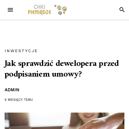
Przejdź
MENU
SZUK
do
treści
INWESTYCJE
Jak sprawdzić dewelopera przed
podpisaniem umowy?
ADMIN
6 MIESIĘCY
TEMU